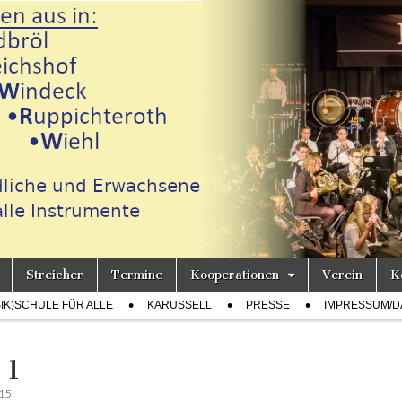
Streicher
Termine
Kooperationen
Verein
K
h
SIK)SCHULE FÜR ALLE
KARUSSELL
PRESSE
IMPRESSUM/D
 1
015