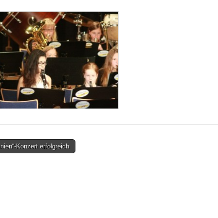
ien“-Konzert erfolgreich
tion