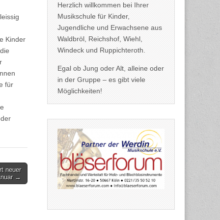
Herzlich willkommen bei Ihrer
Musikschule für Kinder,
leissig
Jugendliche und Erwachsene aus
Waldbröl, Reichshof, Wiehl,
e Kinder
Windeck und Ruppichteroth.
die
r
Egal ob Jung oder Alt, alleine oder
önnen
in der Gruppe – es gibt viele
e für
Möglichkeiten!
le
oder
rt neuer
anuar →