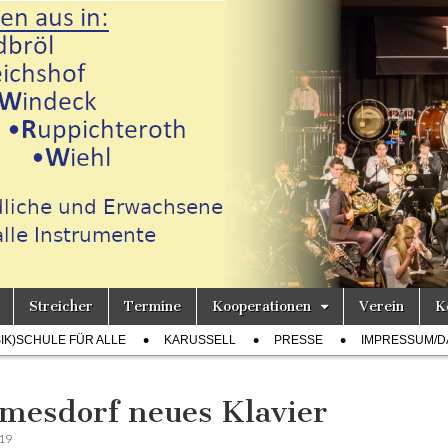
Streicher
Termine
Kooperationen
Verein
K
h
SIK)SCHULE FÜR ALLE
KARUSSELL
PRESSE
IMPRESSUM/D
mesdorf neues Klavier
019