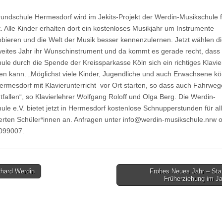
rundschule Hermesdorf wird im Jekits-Projekt der Werdin-Musikschule f
t. Alle Kinder erhalten dort ein kostenloses Musikjahr um Instrumente
bieren und die Welt der Musik besser kennenzulernen. Jetzt wählen di
zweites Jahr ihr Wunschinstrument und da kommt es gerade recht, dass 
ule durch die Spende der Kreissparkasse Köln sich ein richtiges Klavie
en kann. „Möglichst viele Kinder, Jugendliche und auch Erwachsene k
 Hermesdorf mit Klavierunterricht vor Ort starten, so dass auch Fahrweg
ntfallen“, so Klavierlehrer Wolfgang Roloff und Olga Berg. Die Werdin-
ule e.V. bietet jetzt in Hermesdorf kostenlose Schnupperstunden für al
ierten Schüler*innen an. Anfragen unter info@werdin-musikschule.nrw 
099007.
hard Werdin
Frohes Neues Jahr – Sta
Früherziehung im J
tion