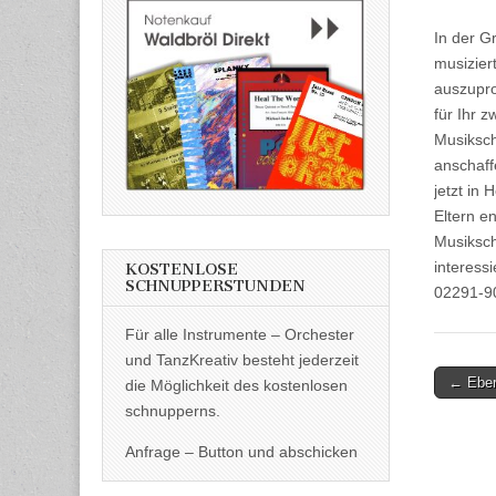
In der G
musizier
auszupro
für Ihr 
Musiksch
anschaff
jetzt in
Eltern e
Musiksch
interess
KOSTENLOSE
SCHNUPPERSTUNDEN
02291-9
Für alle Instrumente – Orchester
und TanzKreativ besteht jederzeit
Post
← Eber
die Möglichkeit des kostenlosen
naviga
schnupperns.
Anfrage – Button und abschicken