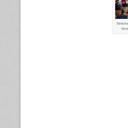
Streicho
Vero