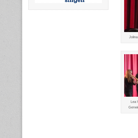
Jolina
Lea 
Gerwi