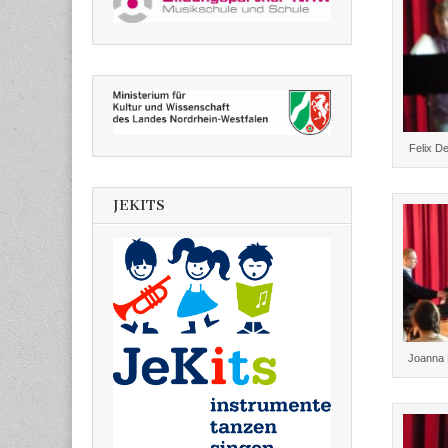
Felix D
JEKITS
Joanna 