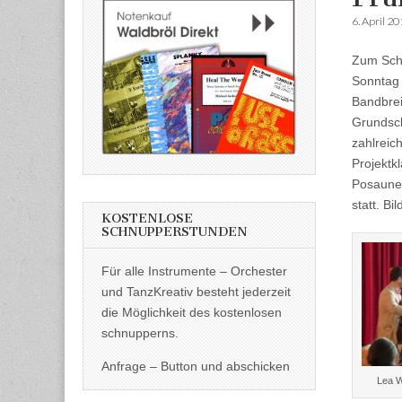
6. April 2
Zum Schü
Sonntag 
Bandbrei
Grundsch
zahlreic
Projektk
Posaune
statt. Bi
KOSTENLOSE
SCHNUPPERSTUNDEN
Für alle Instrumente – Orchester
und TanzKreativ besteht jederzeit
die Möglichkeit des kostenlosen
schnupperns.
Anfrage – Button und abschicken
Lea W