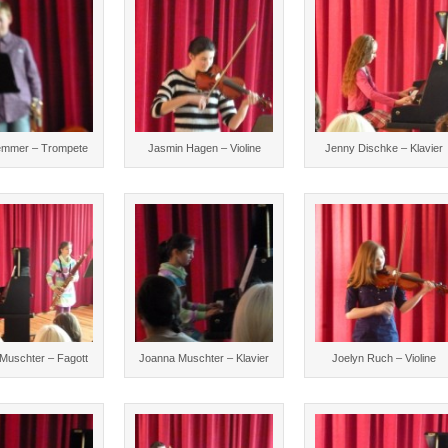
emmer – Trompete
Jasmin Hagen – Violine
Jenny Dischke – Klavier
Muschter – Fagott
Joanna Muschter – Klavier
Joelyn Ruch – Violine