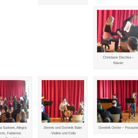
Christiane Dischke –
Klavier
na Sudowe, Allegra
Dennis und Dominik Baier
Dominik Oerter – Posaun
uros, Fabienne
-Violine und Cello