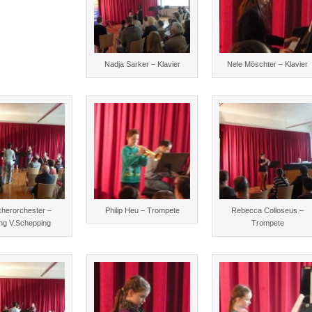
Nadja Sarker – Klavier
Nele Möschter – Klavier
cherorchester –
Philip Heu – Trompete
Rebecca Colloseus –
ung V.Schepping
Trompete