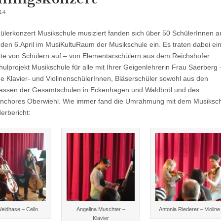
014
lerkonzert Musikschule musiziert fanden sich über 50 SchülerInnen 
den 6.April im MusiKultuRaum der Musikschule ein. Es traten dabei ei
te von Schülern auf – von Elementarschülern aus dem Reichshofer
ulprojekt Musikschule für alle mit Ihrer Geigenlehrerin Frau Saerberg 
he Klavier- und ViolinenschülerInnen, Bläserschüler sowohl aus den
lassen der Gesamtschulen in Eckenhagen und Waldbröl und des
nchores Oberwiehl. Wie immer fand die Umrahmung mit dem Musiksch
lderbericht:
eidhase – Cello
Angelina Muschter –
Antonia Riederer – Violine
Klavier