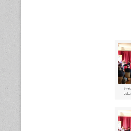
Strei
Leit