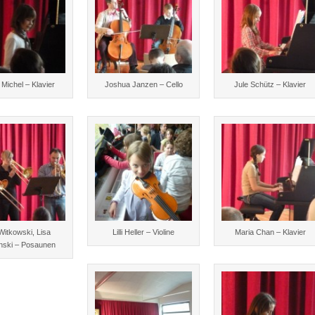
 Michel – Klavier
Joshua Janzen – Cello
Jule Schütz – Klavier
Witkowski, Lisa
Lilli Heller – Violine
Maria Chan – Klavier
nski – Posaunen