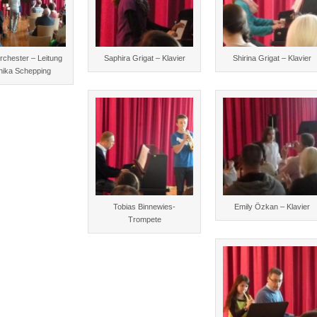
rchester – Leitung
Saphira Grigat – Klavier
Shirina Grigat – Klavier
nika Schepping
Tobias Binnewies-
Emily Özkan – Klavier
Trompete