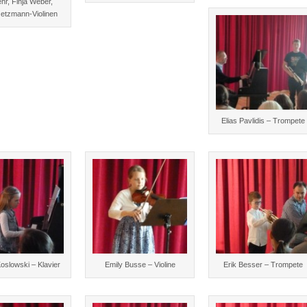
hr, Finja Weber,
etzmann-Violinen
Elias Pavlidis – Trompete
oslowski – Klavier
Emily Busse – Violine
Erik Besser – Trompete