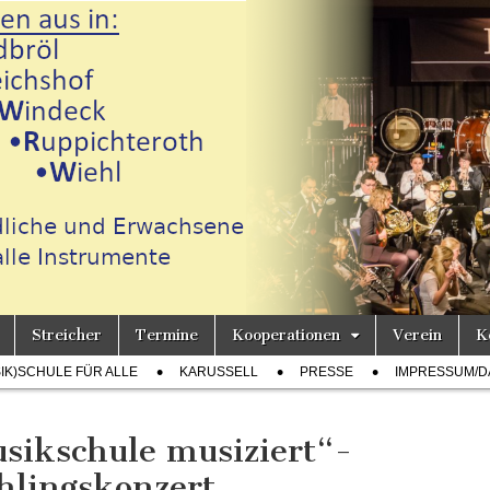
Streicher
Termine
Kooperationen
Verein
K
h
SIK)SCHULE FÜR ALLE
KARUSSELL
PRESSE
IMPRESSUM/D
sikschule musiziert“-
hlingskonzert