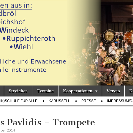
Streicher
Termine
Kooperationen
Verein
K
h
SIK)SCHULE FÜR ALLE
KARUSSELL
PRESSE
IMPRESSUM/D
as Pavlidis – Trompete
mber 2014