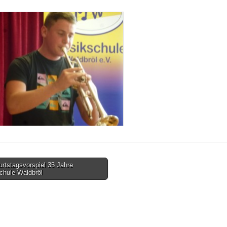
rtstagsvorspiel 35 Jahre
chule Waldbröl
tion