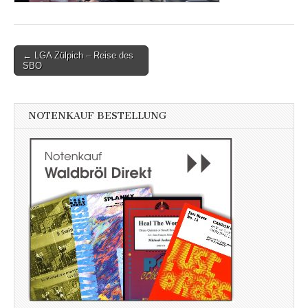
Post
← LGA Zülpich – Reise des
SBO
navigation
NOTENKAUF BESTELLUNG