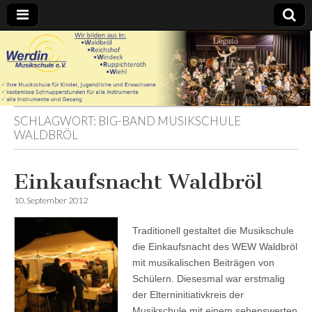
Werdin
Musikschule
SCHLAGWORT:
BIG-BAND MUSIKSCHULE
e.V. – In
WALDBRÖL
Waldbröl
Einkaufsnacht Waldbröl
Reichshof
10. September 2012
Windeck
Traditionell gestaltet die Musikschule
die Einkaufsnacht des WEW Waldbröl
Ruppichteroth
mit musikalischen Beiträgen von
Schülern. Diesesmal war erstmalig
Wiehl
der Elterninitiativkreis der
Musikschule mit einem sehenswerten