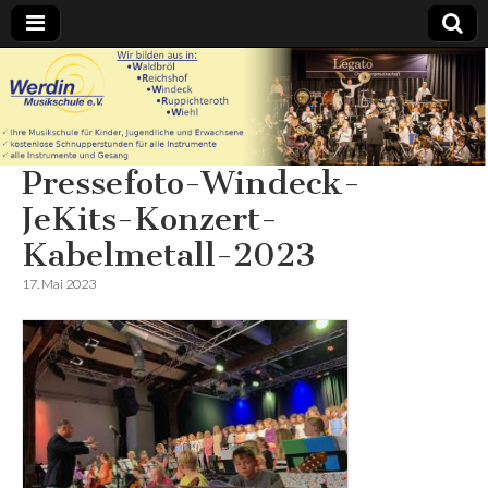
Werdin
Musikschule
Pressefoto-Windeck-
e.V. – In
JeKits-Konzert-
Waldbröl
Kabelmetall-2023
17. Mai 2023
Reichshof
Windeck
Ruppichteroth
Wiehl