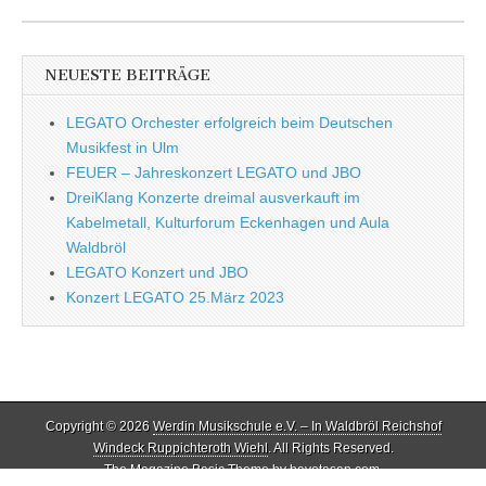
NEUESTE BEITRÄGE
LEGATO Orchester erfolgreich beim Deutschen
Musikfest in Ulm
FEUER – Jahreskonzert LEGATO und JBO
DreiKlang Konzerte dreimal ausverkauft im
Kabelmetall, Kulturforum Eckenhagen und Aula
Waldbröl
LEGATO Konzert und JBO
Konzert LEGATO 25.März 2023
Copyright © 2026
Werdin Musikschule e.V. – In Waldbröl Reichshof
Windeck Ruppichteroth Wiehl
. All Rights Reserved.
The Magazine Basic Theme by
bavotasan.com
.