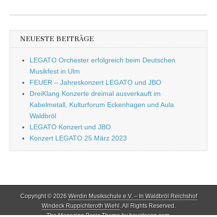
NEUESTE BEITRÄGE
LEGATO Orchester erfolgreich beim Deutschen
Musikfest in Ulm
FEUER – Jahreskonzert LEGATO und JBO
DreiKlang Konzerte dreimal ausverkauft im
Kabelmetall, Kulturforum Eckenhagen und Aula
Waldbröl
LEGATO Konzert und JBO
Konzert LEGATO 25.März 2023
Copyright © 2026
Werdin Musikschule e.V. – In Waldbröl Reichshof
Windeck Ruppichteroth Wiehl
. All Rights Reserved.
The Magazine Basic Theme by
bavotasan.com
.