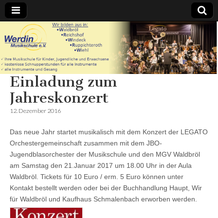
Werdin
Musikschule
Einladung zum
e.V. – In
Jahreskonzert
Waldbröl
12. Dezember 2016
Reichshof
Das neue Jahr startet musikalisch mit dem Konzert der LEGATO
Orchestergemeinschaft zusammen mit dem JBO-
Windeck
Jugendblasorchester der Musikschule und den MGV Waldbröl
am Samstag den 21.Januar 2017 um 18.00 Uhr in der Aula
Waldbröl. Tickets für 10 Euro / erm. 5 Euro können unter
Ruppichteroth
Kontakt bestellt werden oder bei der Buchhandlung Haupt, Wir
für Waldbröl und Kaufhaus Schmalenbach erworben werden.
Wiehl