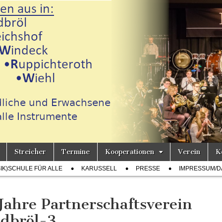
Streicher
Termine
Kooperationen
Verein
K
h
SIK)SCHULE FÜR ALLE
KARUSSELL
PRESSE
IMPRESSUM/D
Jahre Partnerschaftsverein
dbröl-3