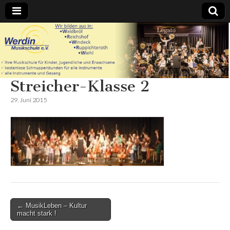
Werdin
Musikschule
Streicher-Klasse 2
e.V. – In
29. Juni 2015
Waldbröl
Reichshof
Windeck
Ruppichteroth
Post
← MusikLeben – Kultur
Wiehl
macht stark !
navigation