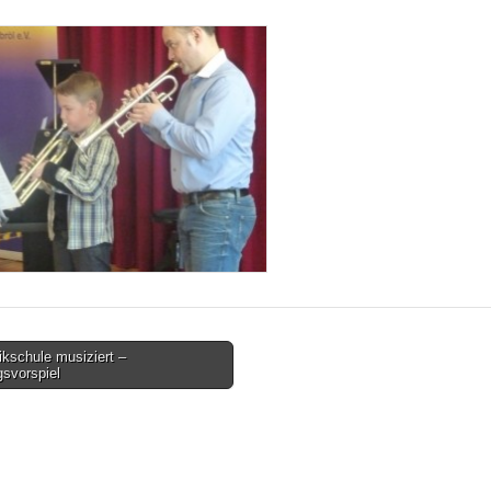
kschule musiziert –
gsvorspiel
tion