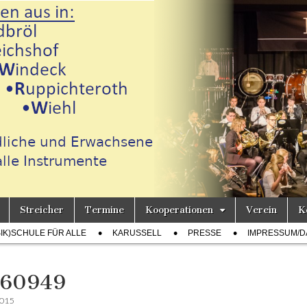
Streicher
Termine
Kooperationen
Verein
K
h
SIK)SCHULE FÜR ALLE
KARUSSELL
PRESSE
IMPRESSUM/D
060949
2015