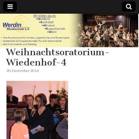
Werdin
Musikschule
Weihnachtsoratorium-
e.V. – In
Wiedenhof-4
Waldbröl
20. Dezember 2014
Reichshof
Windeck
Ruppichteroth
Wiehl