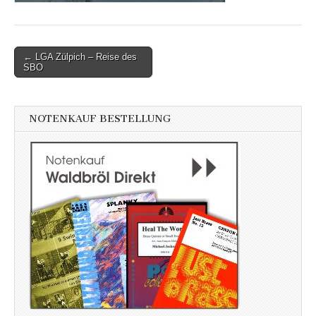
Post
← LGA Zülpich – Reise des
SBO
navigation
NOTENKAUF BESTELLUNG