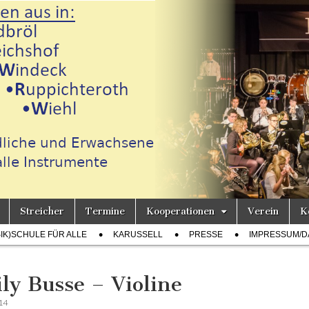
Streicher
Termine
Kooperationen
Verein
K
h
SIK)SCHULE FÜR ALLE
KARUSSELL
PRESSE
IMPRESSUM/D
ly Busse – Violine
014