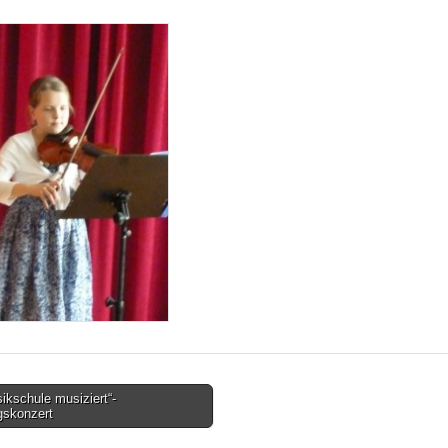
kschule musiziert“-
gskonzert
tion