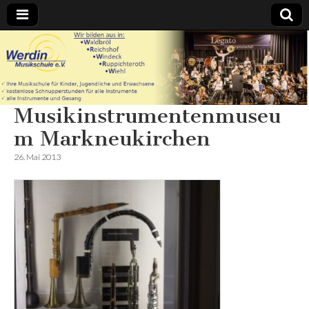
Werdin
Musikschule
Musikinstrumentenmuseu
e.V. – In
m Markneukirchen
Waldbröl
26. Mai 2013
Reichshof
Windeck
Ruppichteroth
Wiehl