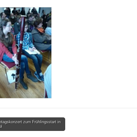
tagskonzert zum Frühlingsstart in
öl
tion