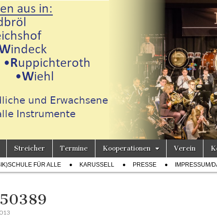
Streicher
Termine
Kooperationen
Verein
K
h
SIK)SCHULE FÜR ALLE
KARUSSELL
PRESSE
IMPRESSUM/D
050389
2013